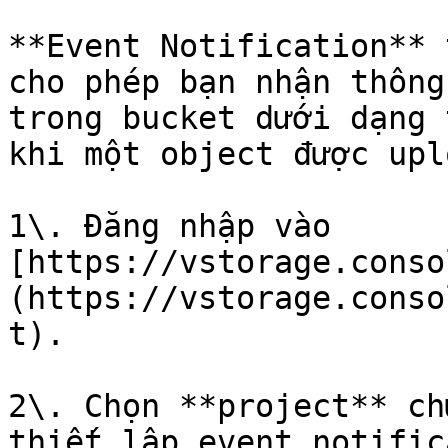
**Event Notification** 
cho phép bạn nhận thông
trong bucket dưới dạng 
khi một object được upl
1\. Đăng nhập vào 
[https://vstorage.conso
(https://vstorage.conso
t).

2\. Chọn **project** ch
thiết lập event notific