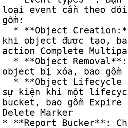
loại event cần theo dõi
gồm:

  * **Object Creation:** Gồm tất cả các sự kiện 
khi object được tạo, ba
action Complete Multipa
  * **Object Removal**: Theo dõi các sự kiện khi 
object bị xóa, bao gồm 
  * **Object Lifecycle Expiration:** Theo dõi các 
sự kiện khi một lifecyc
bucket, bao gồm Expire 
Delete Marker

* **Report Bucker**: Ch