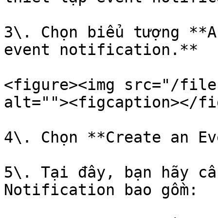
3\. Chọn biểu tượng **A
event notification.**

<figure><img src="/file
alt=""><figcaption></fi
4\. Chọn **Create an Ev
5\. Tại đây, bạn hãy cấ
Notification bao gồm:
