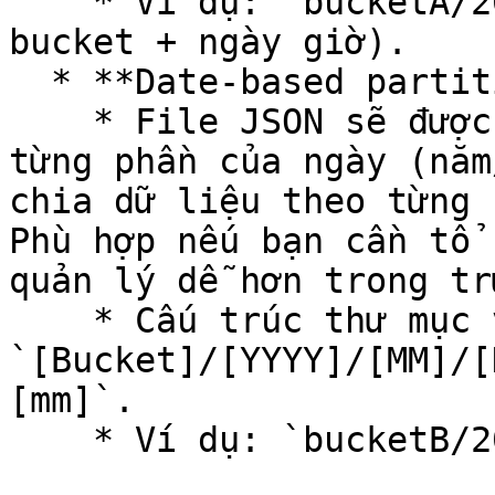
    * Ví dụ: `bucketA/2013-11-01-21-32` (tên 
bucket + ngày giờ).

  * **Date-based partitioning**:

    * File JSON sẽ được lưu trong các thư mục theo 
từng phần của ngày (năm
chia dữ liệu theo từng 
Phù hợp nếu bạn cần tổ 
quản lý dễ hơn trong tr
    * Cấu trúc thư mục và tên file: 
`[Bucket]/[YYYY]/[MM]/[
[mm]`.

    * Ví dụ: `bucketB/2023/03/01/2023-03-01-21-32`
