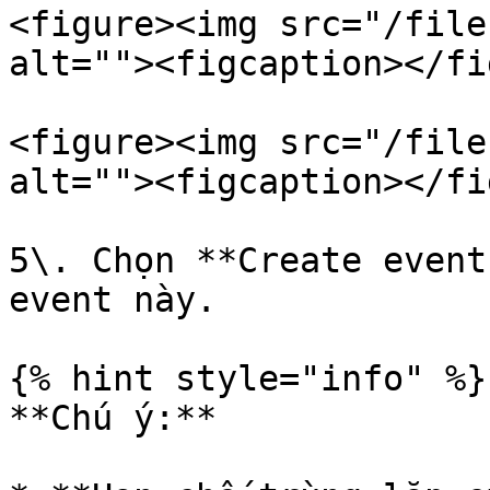
<figure><img src="/file
alt=""><figcaption></fi
<figure><img src="/file
alt=""><figcaption></fi
5\. Chọn **Create event
event này.

{% hint style="info" %}

**Chú ý:**
