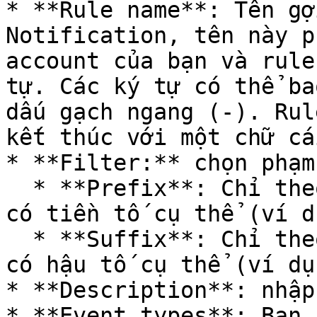
* **Rule name**: Tên gợ
Notification, tên này p
account của bạn và rule
tự. Các ký tự có thể ba
dấu gạch ngang (-). Rul
kết thúc với một chữ cái
* **Filter:** chọn phạm
  * **Prefix**: Chỉ theo dõi các event với object 
có tiền tố cụ thể (ví d
  * **Suffix**: Chỉ theo dõi các event với object 
có hậu tố cụ thể (ví dụ
* **Description**: nhập
* **Event types**: Bạn 