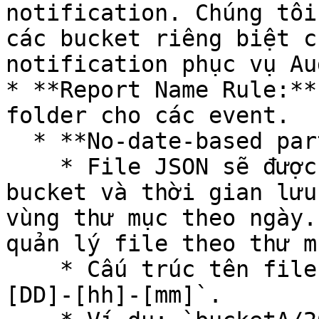
notification. Chúng tôi
các bucket riêng biệt c
notification phục vụ Aud
* **Report Name Rule:**
folder cho các event.

  * **No-date-based partitioning**:

    * File JSON sẽ được lưu với tên bao gồm tên 
bucket và thời gian lưu
vùng thư mục theo ngày.
quản lý file theo thư m
    * Cấu trúc tên file: `[Bucket][YYYY]-[MM]-
[DD]-[hh]-[mm]`.
