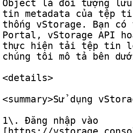
Object là đối tượng lưu
tin metadata của tệp ti
thống vStorage. Bạn có 
Portal, vStorage API ho
thực hiện tải tệp tin l
chúng tôi mô tả bên dưới
<details>

<summary>Sử dụng vStora
1\. Đăng nhập vào 
[https://vstorage.conso