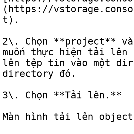
(https://vstorage.conso
t).

2\. Chọn **project** và
muốn thực hiện tải lên 
lên tệp tin vào một dir
directory đó.

3\. Chọn **Tải lên.**

Màn hình tải lên object