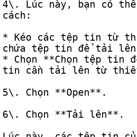
4\. Lúc này, bạn có thể
cách:

* Kéo các tệp tin từ th
chứa tệp tin để tải lên.
* Chọn **Chọn tệp tin đ
tin cần tải lên từ thiế
5\. Chọn **Open**.

6\. Chọn **Tải lên**.

Lúc này, các tệp tin củ