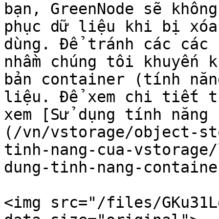
bạn, GreenNode sẽ không
phục dữ liệu khi bị xóa
dùng. Để tránh các các 
nhầm chúng tôi khuyến k
bản container (tính năn
liệu. Để xem chi tiết t
xem [Sử dụng tính năng 
(/vn/vstorage/object-st
tinh-nang-cua-vstorage/
dung-tinh-nang-containe
<img src="/files/GKu31L