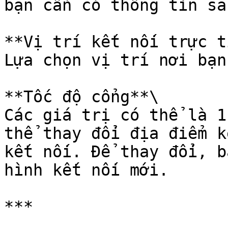
bạn cần có thông tin sau
**Vị trí kết nối trực t
Lựa chọn vị trí nơi bạn
**Tốc độ cổng**\

Các giá trị có thể là 1
thể thay đổi địa điểm k
kết nối. Để thay đổi, b
hình kết nối mới.

***
