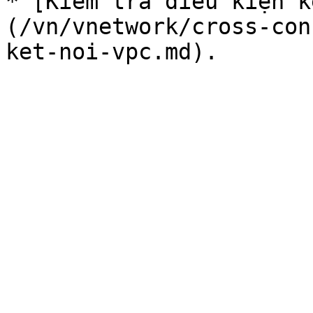
* [Kiểm tra điều kiện k
(/vn/vnetwork/cross-con