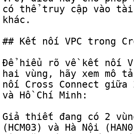
có thể truy cập vào tài
khác.

## Kết nối VPC trong Cr
Để hiểu rõ về kết nối V
hai vùng, hãy xem mô tả
nối Cross Connect giữa 
và Hồ Chí Minh:

Giả thiết đang có 2 vùn
(HCM03) và Hà Nội (HAN0