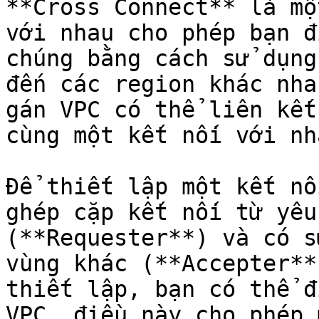
**Cross Connect** là mộ
với nhau cho phép bạn đ
chúng bằng cách sử dụng
đến các region khác nha
gán VPC có thể liên kết
cùng một kết nối với nh
Để thiết lập một kết nố
ghép cặp kết nối từ yêu
(**Requester**) và có s
vùng khác (**Accepter**
thiết lập, bạn có thể đ
VPC, điều này cho phép 