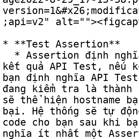
version=1&#x26;modifica
;api=v2" alt=""><figcap
* **Test Assertion**

  * Assertion định nghĩa những gì bạn kì vọng về 
kết quả API Test, nếu k
bạn định nghĩa API Test
đang kiểm tra là thành 
sẽ thể hiện hostname bạ
bại. Hệ thống sẽ tự độn
code cho bạn sau khi bạ
nghĩa ít nhất một Asser