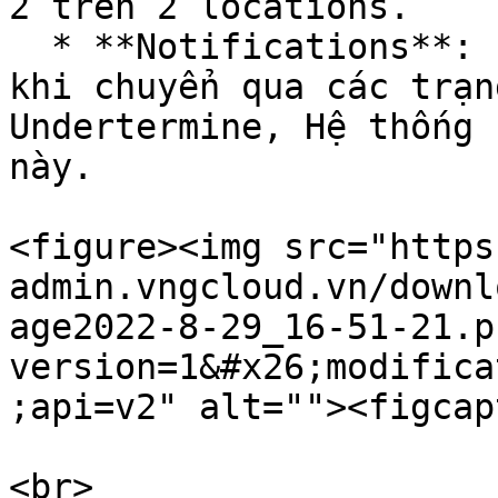
2 trên 2 locations.

  * **Notifications**: bạn chọn các kênh thông báo 
khi chuyển qua các trạn
Undertermine, Hệ thống 
này.

<figure><img src="https
admin.vngcloud.vn/downl
age2022-8-29_16-51-21.p
version=1&#x26;modifica
;api=v2" alt=""><figcap
<br>
