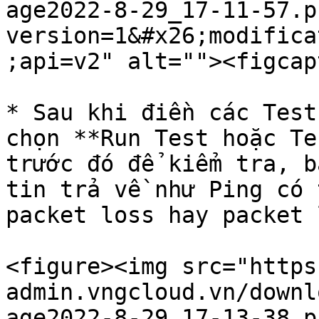
age2022-8-29_17-11-57.p
version=1&#x26;modifica
;api=v2" alt=""><figcap
* Sau khi điền các Test
chọn **Run Test hoặc Te
trước đó để kiểm tra, b
tin trả về như Ping có 
packet loss hay packet 
<figure><img src="https
admin.vngcloud.vn/downl
age2022-8-29_17-13-38.p