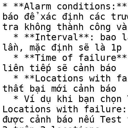
* **Alarm conditions:**
báo để xác định các trư
tra không thành công và
  * **Interval**: bao lâu API Test sẽ kiểm tra một 
lần, mặc định sẽ là 1p

  * **Time of failure**: bao nhiêu lần thất bại 
liên tiếp sẽ cảnh báo

  * **Locations with failure**: bao nhiêu location 
thất bại mới cảnh báo

  * Ví dụ khi bạn chọn Time of failure: 1 và 
Locations with failure:
được cảnh báo nếu Test 