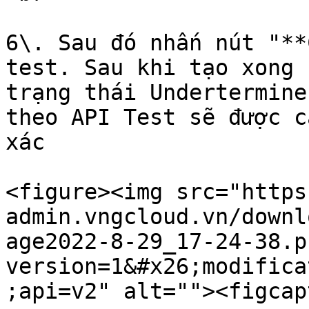
6\. Sau đó nhấn nút "**
test. Sau khi tạo xong 
trạng thái Undertermine
theo API Test sẽ được c
xác

<figure><img src="https
admin.vngcloud.vn/downl
age2022-8-29_17-24-38.p
version=1&#x26;modifica
;api=v2" alt=""><figcap