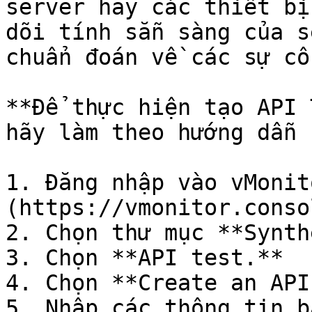
server hay các thiết bị
dõi tính sẵn sàng của s
chuẩn đoán về các sự cố
**Để thực hiện tạo API 
hãy làm theo hướng dẫn 
1. Đăng nhập vào vMonit
(https://vmonitor.conso
2. Chọn thư mục **Synth
3. Chọn **API test.**

4. Chọn **Create an API
5. Nhập các thông tin b