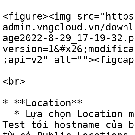
<figure><img src="https
admin.vngcloud.vn/downl
age2022-8-29_17-19-32.p
version=1&#x26;modifica
;api=v2" alt=""><figcap
<br>

* **Location**

  * Lựa chọn Location mà ở đó sẽ chạy các Ping 
Test tới hostname của b