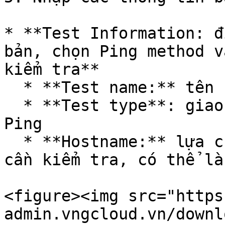
* **Test Information: đ
bản, chọn Ping method v
kiểm tra**

  * **Test name:** tên của API test

  * **Test type**: giao thức kiểm tra, bạn chọn 
Ping

  * **Hostname:** lựa chọn server hay thiết bị bạn 
cần kiểm tra, có thể là
<figure><img src="https
admin.vngcloud.vn/downl