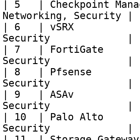
| 5   | Checkpoint Mana
Networking, Security |

| 6   | vSRX           
Security             |

| 7   | FortiGate      
Security             |

| 8   | Pfsense        
Security             |

| 9   | ASAv           
Security             |

| 10  | Palo Alto      
Security             |

| 11  | Storage Gateway