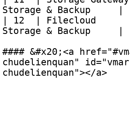
Storage & Backup     |

| 12  | Filecloud      
Storage & Backup     |

#### &#x20;<a href="#vm
chudelienquan" id="vmar