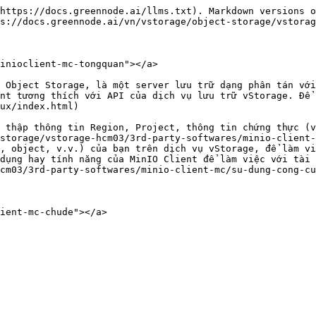
https://docs.greennode.ai/llms.txt). Markdown versions o
s://docs.greennode.ai/vn/vstorage/object-storage/vstorag
inioclient-mc-tongquan"></a>

 Object Storage, là một server lưu trữ dạng phân tán với
nt tương thích với API của dịch vụ lưu trữ vStorage. Để 
ux/index.html)

 thập thông tin Region, Project, thông tin chứng thực (v
storage/vstorage-hcm03/3rd-party-softwares/minio-client-
, object, v.v.) của bạn trên dịch vụ vStorage, để làm vi
dụng hay tính năng của MinIO Client để làm việc với tài 
cm03/3rd-party-softwares/minio-client-mc/su-dung-cong-cu
ient-mc-chude"></a>
