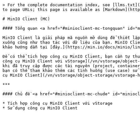
> For the complete documentation index, see [llms.txt](
to page URLs; this page is available as [Markdown](http
# MinIO Client (MC)

#### Tổng quan <a href="#minioclient-mc-tongquan" id="m
MinIO Client là giải pháp mã nguồn mở dùng để thiết lập
xuống cũng như thao tác với dữ liệu của bạn. MinIO Clie
khảo hướng dẫn tại [đây.](https://min.io/docs/minio/lin
Để có thể tích hợp công cụ MinIO Client, bạn cần tự thu
công cụ MinIO Client với vStorage](/vn/vstorage/object-
khi đã truy cập được các tài nguyên (project, container
bạn có thể tham khảo thêm các tình huống (use case) sử 
cụ MinIO Client](/vn/vstorage/object-storage/vstorage-h
***

#### Chủ đề <a href="#minioclient-mc-chude" id="miniocl
* Tích hợp công cụ MinIO Client với vStorage
