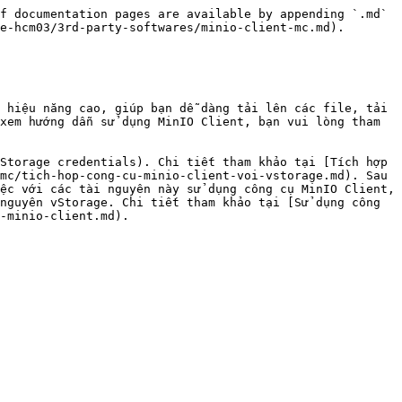
f documentation pages are available by appending `.md` 
e-hcm03/3rd-party-softwares/minio-client-mc.md).

 hiệu năng cao, giúp bạn dễ dàng tải lên các file, tải 
xem hướng dẫn sử dụng MinIO Client, bạn vui lòng tham 
Storage credentials). Chi tiết tham khảo tại [Tích hợp 
mc/tich-hop-cong-cu-minio-client-voi-vstorage.md). Sau 
ệc với các tài nguyên này sử dụng công cụ MinIO Client, 
nguyên vStorage. Chi tiết tham khảo tại [Sử dụng công 
-minio-client.md).
