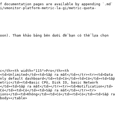
f documentation pages are available by appending `.md` 
gi/vmonitor-platform-metric-la-gi/metric-quota-
oon). Tham khảo bảng bên dưới để bạn có thể lựa chọn 
c</th><th width="115">Pro</th><th 
<td>Unlimited</td><td>Sắp ra mắt</td></tr><tr><td>Data 
nly default dashboard</td><td>Có</td><td>Có</td><td>Sắp 
etric</td><td>Basic CPU, Disk IO, basic Network 
</td><td>Sắp ra mắt</td></tr><tr><td>Notification</td>
>Có</td><td>Có</td><td>Sắp ra mắt</td></tr><tr>
ions</td><td>Không</td><td>Có</td><td>Có</td><td>Sắp ra 