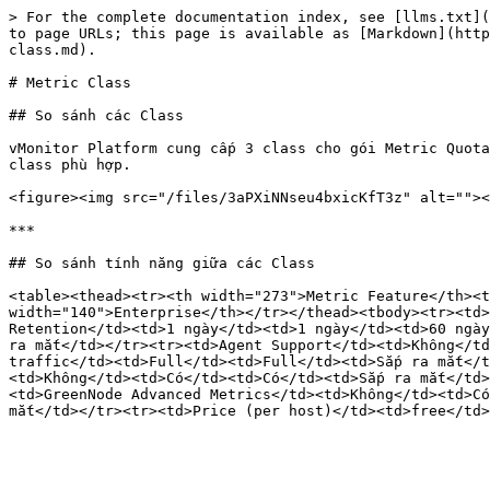
> For the complete documentation index, see [llms.txt](
to page URLs; this page is available as [Markdown](http
class.md).

# Metric Class

## So sánh các Class

vMonitor Platform cung cấp 3 class cho gói Metric Quota
class phù hợp.

<figure><img src="/files/3aPXiNNseu4bxicKfT3z" alt=""><
***

## So sánh tính năng giữa các Class

<table><thead><tr><th width="273">Metric Feature</th><t
width="140">Enterprise</th></tr></thead><tbody><tr><td>
Retention</td><td>1 ngày</td><td>1 ngày</td><td>60 ngày
ra mắt</td></tr><tr><td>Agent Support</td><td>Không</td
traffic</td><td>Full</td><td>Full</td><td>Sắp ra mắt</t
<td>Không</td><td>Có</td><td>Có</td><td>Sắp ra mắt</td>
<td>GreenNode Advanced Metrics</td><td>Không</td><td>Có