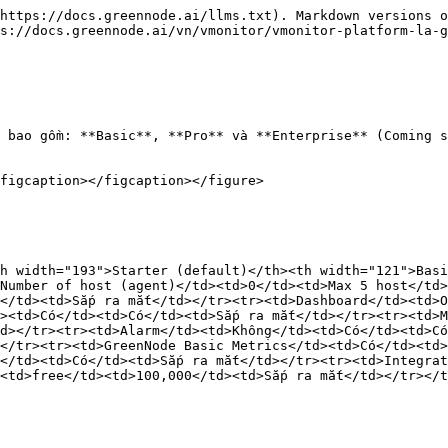
https://docs.greennode.ai/llms.txt). Markdown versions o
s://docs.greennode.ai/vn/vmonitor/vmonitor-platform-la-
 bao gồm: **Basic**, **Pro** và **Enterprise** (Coming s
figcaption></figcaption></figure>

h width="193">Starter (default)</th><th width="121">Basi
Number of host (agent)</td><td>0</td><td>Max 5 host</td>
</td><td>Sắp ra mắt</td></tr><tr><td>Dashboard</td><td>O
><td>Có</td><td>Có</td><td>Sắp ra mắt</td></tr><tr><td>M
d></tr><tr><td>Alarm</td><td>Không</td><td>Có</td><td>Có
</tr><tr><td>GreenNode Basic Metrics</td><td>Có</td><td
</td><td>Có</td><td>Sắp ra mắt</td></tr><tr><td>Integrat