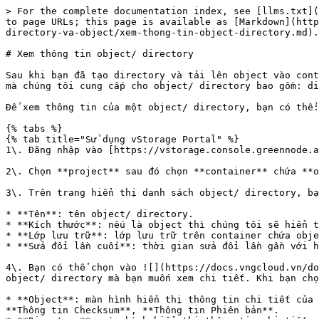
> For the complete documentation index, see [llms.txt](
to page URLs; this page is available as [Markdown](http
directory-va-object/xem-thong-tin-object-directory.md).

# Xem thông tin object/ directory

Sau khi bạn đã tạo directory và tải lên object vào cont
mà chúng tôi cung cấp cho object/ directory bao gồm: di
Để xem thông tin của một object/ directory, bạn có thể:

{% tabs %}

{% tab title="Sử dụng vStorage Portal" %}

1\. Đăng nhập vào [https://vstorage.console.greennode.a
2\. Chọn **project** sau đó chọn **container** chứa **o
3\. Trên trang hiển thị danh sách object/ directory, bạ
* **Tên**: tên object/ directory.

* **Kích thước**: nếu là object thì chúng tôi sẽ hiển t
* **Lớp lưu trữ**: lớp lưu trữ trên container chứa obje
* **Sửa đổi lần cuối**: thời gian sửa đổi lần gần với h
4\. Bạn có thể chọn vào ![](https://docs.vngcloud.vn/do
object/ directory mà bạn muốn xem chi tiết. Khi bạn chọ
* **Object**: màn hình hiển thị thông tin chi tiết của 
**Thông tin Checksum**, **Thông tin Phiên bản**.
