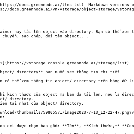
https://docs.greennode.ai/llms.txt). Markdown versions o
s://docs.greennode.ai/vn/vstorage/object-storage/vstorag
ainer hay tải lên object vào directory. Bạn có thể xem t
 chuyển, sao chép, đổi tên object,...

i](https://vstorage.console.greennode.ai/storage/list).

bject/ directory** bạn muốn xem thông tin chi tiết.

n có thể xem thông tin object/ directory trên bảng dữ li
hị kích thước của object mà bạn đã tải lên, nếu là direc
ct/ directory.

iện tại nhất của object/ directory.

wnload/thumbnails/59805571/image2023-7-13_12-22-47.png?v
n:

object được chọn bao gồm: **Tên**, **Kích thước,** **Con