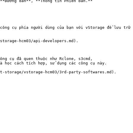
**Đường dẫn**, **Thông tin Phiên bản.**

công cụ phía người dùng của bạn với vStorage để lưu trữ 
storage-hcm03/api-developers.md).

ông cụ đã quen thuộc như Rclone, s3cmd, 
à học cách tích hợp, sử dụng các công cụ này.

t-storage/vstorage-hcm03/3rd-party-softwares.md).
