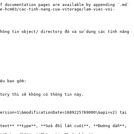
f documentation pages are available by appending `.md` 
e-hcm03/cac-tinh-nang-cua-vstorage/lam-viec-voi-
hông tin object/ directory đó và sử dụng các tính năng 
ệu bao gồm:

tory thì sẽ không có thông tin này.

ersion=1\&modificationDate=1689225769000\&api=v2) tại 
tent** **type**, **Sửa đổi lần cuối**, **Đường dẫn**, 