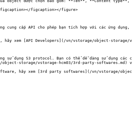
ủa object được chọn bao gồm: **Tên**, **Content type**, 
figcaption></figcaption></figure>

ng cung cấp API cho phép bạn tích hợp với các ứng dụng, 
, hãy xem [API Developers](/vn/vstorage/object-storage/v
ng sử dụng S3 protocol. Bạn có thể dễ dàng sử dụng các c
/object-storage/vstorage-hcm03/3rd-party-softwares.md) v
ftware, hãy xem [3rd party softwares](/vn/vstorage/objec