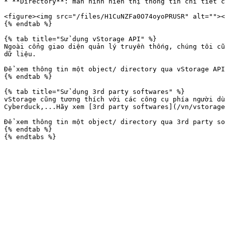
* **Directory**: màn hình hiển thị thông tin chi tiết c
<figure><img src="/files/H1CuNZFa0O74oyoPRUSR" alt=""><
{% endtab %}

{% tab title="Sử dụng vStorage API" %}

Ngoài cổng giao diện quản lý truyền thống, chúng tôi cũ
dữ liệu.

Để xem thông tin một object/ directory qua vStorage API
{% endtab %}

{% tab title="Sử dụng 3rd party softwares" %}

vStorage cũng tương thích với các công cụ phía người dù
Cyberduck,...Hãy xem [3rd party softwares](/vn/vstorage
Để xem thông tin một object/ directory qua 3rd party so
{% endtab %}
