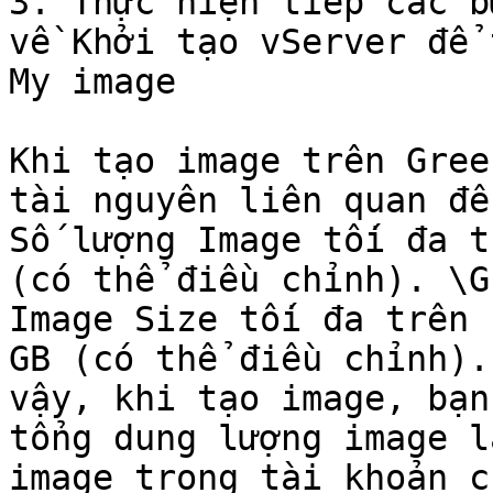
3. Thực hiện tiếp các b
về Khởi tạo vServer để 
My image

Khi tạo image trên Gree
tài nguyên liên quan đế
Số lượng Image tối đa t
(có thể điều chỉnh). \G
Image Size tối đa trên 
GB (có thể điều chỉnh).
vậy, khi tạo image, bạn
tổng dung lượng image l
image trong tài khoản c