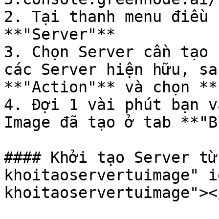
2. Tại thanh menu điều 
**"Server"**

3. Chọn Server cần tạo 
các Server hiện hữu, sa
**"Action"** và chọn **
4. Đợi 1 vài phút bạn v
Image đã tạo ở tab **"B
#### Khởi tạo Server từ
khoitaoservertuimage" i
khoitaoservertuimage"></