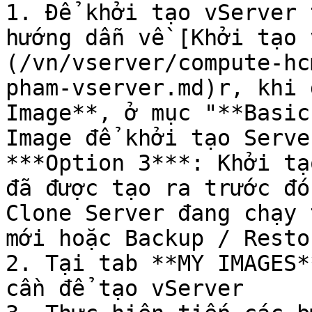
1. Để khởi tạo vServer 
hướng dẫn về [Khởi tạo 
(/vn/vserver/compute-hc
pham-vserver.md)r, khi 
Image**, ở mục "**Basic
Image để khởi tạo Serve
***Option 3***: Khởi tạ
đã được tạo ra trước đó
Clone Server đang chạy 
mới hoặc Backup / Resto
2. Tại tab **MY IMAGES*
cần để tạo vServer
