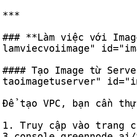
***

### **Làm việc với Imag
lamviecvoiimage" id="im
#### Tạo Image từ Serve
taoimagetuserver" id="i
Để tạo VPC, bạn cần thự
1. Truy cập vào trang c
3.console.greennode.ai/