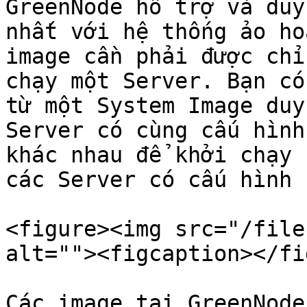
GreenNode hỗ trợ và duy
nhất với hệ thống ảo ho
image cần phải được chỉ
chạy một Server. Bạn có
từ một System Image duy
Server có cùng cấu hình
khác nhau để khởi chạy 
các Server có cấu hình 
<figure><img src="/file
alt=""><figcaption></fi
Các image tại GreenNode