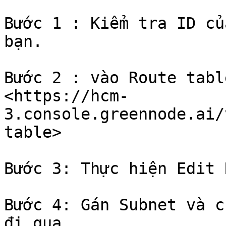
Bước 1 : Kiểm tra ID củ
bạn.

Bước 2 : vào Route tabl
<https://hcm-
3.console.greennode.ai/
table>

Bước 3: Thực hiện Edit 
Bước 4: Gán Subnet và c
đi qua.
