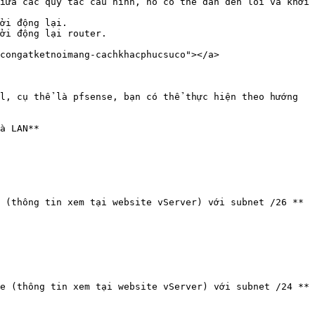
iữa các quy tắc cấu hình, nó có thể dẫn đến lỗi và khởi 
ởi động lại.

ởi động lại router.

congatketnoimang-cachkhacphucsuco"></a>

l, cụ thể là pfsense, bạn có thể thực hiện theo hướng 
à LAN**
