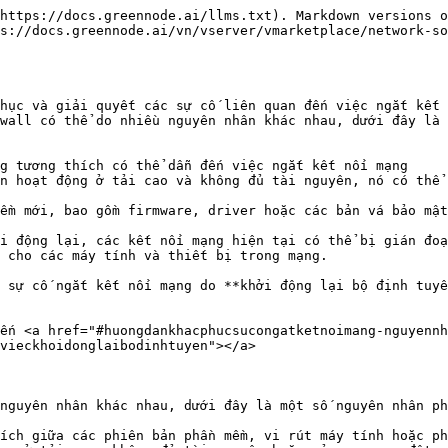
https://docs.greennode.ai/llms.txt). Markdown versions o
s://docs.greennode.ai/vn/vserver/vmarketplace/network-so
hục và giải quyết các sự cố liên quan đến việc ngắt kết 
wall có thể do nhiều nguyên nhân khác nhau, dưới đây là 
g tương thích có thể dẫn đến việc ngắt kết nối mạng

n hoạt động ở tải cao và không đủ tài nguyên, nó có thể 
ềm mới, bao gồm firmware, driver hoặc các bản vá bảo mật
i động lại, các kết nối mạng hiện tại có thể bị gián đoạ
 cho các máy tính và thiết bị trong mạng.

 sự cố ngắt kết nối mạng do **khởi động lại bộ định tuyế
ến <a href="#huongdankhacphucsucongatketnoimang-nguyennh
vieckhoidonglaibodinhtuyen"></a>

nguyên nhân khác nhau, dưới đây là một số nguyên nhân ph
ích giữa các phiên bản phần mềm, vi rút máy tính hoặc ph