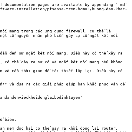
f documentation pages are available by appending `.md` 
ftware-installation/pfsense-tren-hcm03/huong-dan-khac-
nối mạng trong các ứng dụng firewall, cụ thể là 
một số nguyên nhân phổ biến gây sự cố ngắt kết nối 
dẫn đến sự ngắt kết nối mạng. Điều này có thể xảy ra 
, có thể gây ra sự cố và ngắt kết nối mạng nếu không 
n và cần thời gian để tái thiết lập lại. Điều này có 
n** và đưa ra các giải pháp giúp bạn khắc phục vấn đề 
andandenvieckhoidonglaibodinhtuyen" 
ổ biến:

ần mềm độc hại có thể gây ra khởi động lại router.
