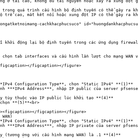
ng ở tải cao, không đủ tài nguyên hoặc xảy ra xung đột g
 trong quá trình cấu hình bộ định tuyến có thể gây ra kh
ộ trễ cao, mất kết nối hoặc xung đột IP có thể gây ra kh
ongatketnoimang-cachkhacphucsuco" id="huongdankhacphucsu
i khởi động lại bộ định tuyến trong các ứng dụng firewal
 chọn tab interfaces và cấu hình lần lượt cho mạng WAN v
figcaption></figcaption></figure>

 WAN)
