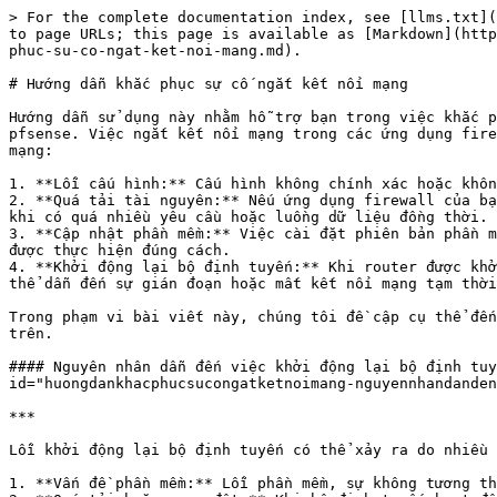
> For the complete documentation index, see [llms.txt](
to page URLs; this page is available as [Markdown](http
phuc-su-co-ngat-ket-noi-mang.md).

# Hướng dẫn khắc phục sự cố ngắt kết nối mạng

Hướng dẫn sử dụng này nhằm hỗ trợ bạn trong việc khắc p
pfsense. Việc ngắt kết nối mạng trong các ứng dụng fire
mạng:

1. **Lỗi cấu hình:** Cấu hình không chính xác hoặc khôn
2. **Quá tải tài nguyên:** Nếu ứng dụng firewall của bạ
khi có quá nhiều yêu cầu hoặc luồng dữ liệu đồng thời.

3. **Cập nhật phần mềm:** Việc cài đặt phiên bản phần m
được thực hiện đúng cách.

4. **Khởi động lại bộ định tuyến:** Khi router được khở
thể dẫn đến sự gián đoạn hoặc mất kết nối mạng tạm thời
Trong phạm vi bài viết này, chúng tôi đề cập cụ thể đến
trên.

#### Nguyên nhân dẫn đến việc khởi động lại bộ định tuy
id="huongdankhacphucsucongatketnoimang-nguyennhandanden
***

Lỗi khởi động lại bộ định tuyến có thể xảy ra do nhiều 
1. **Vấn đề phần mềm:** Lỗi phần mềm, sự không tương th