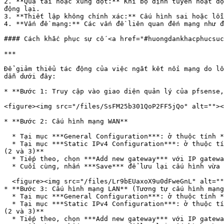
2. **Quá tải hoặc xung đột:** Khi bộ định tuyến hoạt độ
động lại.

3. **Thiết lập không chính xác:** Cấu hình sai hoặc lỗi
4. **Vấn đề mạng:** Các vấn đề liên quan đến mạng như đ
#### Cách khắc phục sự cố <a href="#huongdankhacphucsuc
***

Để giảm thiểu tác động của việc ngắt kết nối mạng do lỗ
dẫn dưới đây:

* **Bước 1: Truy cập vào giao diện quản lý của pfsense,
<figure><img src="/files/SsFM25b301QoP2FF5jQo" alt=""><
* **Bước 2: Cấu hình mạng WAN**

  * Tại mục ***General Configuration***: ở thuộc tính **IPv4 Configuration Type**, chọn "Static IPv4" **(1)**

  * Tại mục ***Static IPv4 Configuration***: ở thuộc tính ***IPv4 Address***, nhập IP public của server pfsense (thông tin xem tại website vServer) với subnet /26 **
(2 và 3)**

  * Tiếp theo, chọn ***Add new gateway*** với IP gateway tùy thuộc vào IP public lúc khởi tạo **(4)**

  * Cuối cùng, nhấn ***Save*** để lưu lại cấu hình vừa chọn **(5)**<br>

  <figure><img src="/files/Lr9bEUaxoX9u0dFweGnL" alt=""><figcaption></figcaption></figure>

* **Bước 3: Cấu hình mạng LAN** (Tương tự cấu hình mạng
  * Tại mục ***General Configuration***: ở thuộc tính **IPv4 Configuration Type**, chọn "Static IPv4" **(1)**

  * Tại mục ***Static IPv4 Configuration***: ở thuộc tính ***IPv4 Address***, nhập IP private của server pfsense (thông tin xem tại website vServer) với subnet /24 **
(2 và 3)**

  * Tiếp theo, chọn ***Add new gateway*** với IP gateway (tương ứng với cấu hình mạng WAN) là .1 **(4)**
