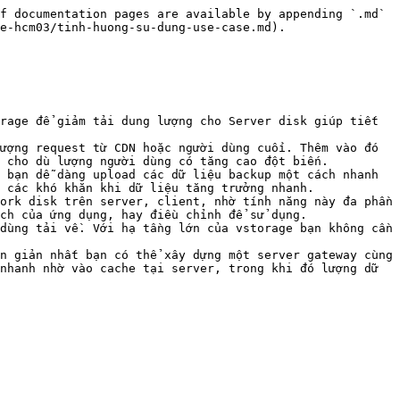
f documentation pages are available by appending `.md` 
e-hcm03/tinh-huong-su-dung-use-case.md).

 cho dù lượng người dùng có tăng cao đột biến.

 bạn dễ dàng upload các dữ liệu backup một cách nhanh 
 các khó khăn khi dữ liệu tăng trưởng nhanh.

ork disk trên server, client, nhờ tính năng này đa phần 
ch của ứng dụng, hay điều chỉnh để sử dụng.

dùng tải về. Với hạ tầng lớn của vstorage bạn không cần 
n giản nhất bạn có thể xây dựng một server gateway cùng 
nhanh nhờ vào cache tại server, trong khi đó lượng dữ 