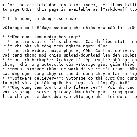
> For the complete documentation index, see [llms.txt](
to page URLs; this page is available as [Markdown](http
# Tình huống sử dụng (use case)

vStorage có thể được sử dụng cho nhiều nhu cầu lưu trữ 
* **Ứng dụng làm media hosting**

  * Lưu trữ static files cho web: Các dữ liệu static như hình, html, document v..v... có thể được lưu trên vStorage để giảm tải dung lượng cho Server disk giúp tiết 
kiệm chi phí và tăng trải nghiệm người dùng.

  * Lưu trữ video, image phục vụ CDN (Content delivery network): vStorage Gold class được thiết kế để đáp ứng lượng request từ CDN hoặc người dùng cuối. Thêm vào đó 
với băng thông mỗi chiều upload/download lên đến 10Gbps
* **Lưu trữ backup**: Archive là lớp lưu trữ phù hợp ch
chóng. Khả năng autoscale của vStorage giúp giảm thiểu 
* **Mount storage thành network drive:** Một trong nhữn
các ứng dụng đang chạy có thể dễ dàng chuyển tải dữ liệ
* **Software delievery**: vStorage có thể được ứng dụng
lo nghĩ về việc tắc nghẽn khi lượt tải tăng đột biến.

* **Ứng dụng làm lưu trữ cho fileserver**: Với nhu cầu 
với vStorage. Server gateway đảm nhiệm phần trung gian 