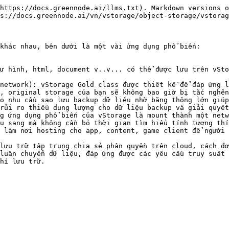
https://docs.greennode.ai/llms.txt). Markdown versions o
s://docs.greennode.ai/vn/vstorage/object-storage/vstorag
khác nhau, bên dưới là một vài ứng dụng phổ biến:

, original storage của bạn sẽ không bao giờ bị tắc nghẽn
o nhu cầu sao lưu backup dữ liệu nhờ băng thông lớn giúp
rủi ro thiếu dung lượng cho dữ liệu backup và giải quyết
g ứng dụng phổ biến của vStorage là mount thành một netw
u sang mà không cần bỏ thời gian tìm hiểu tính tương thí
 làm nơi hosting cho app, content, game client để người 
lưu trữ tập trung chia sẻ phân quyền trên cloud, cách đơ
luân chuyển dữ liệu, đáp ứng được các yêu cầu truy suất 