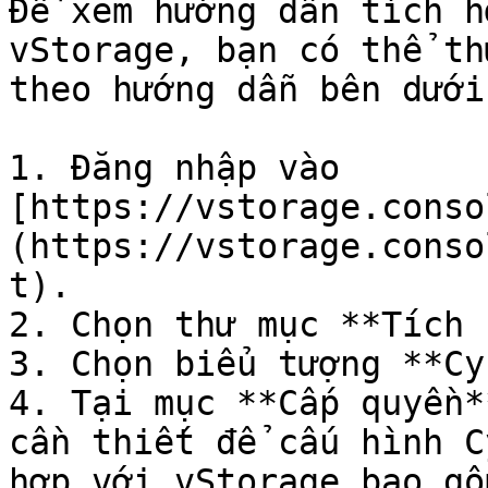
Để xem hướng dẫn tích h
vStorage, bạn có thể th
theo hướng dẫn bên dưới:
1. Đăng nhập vào 
[https://vstorage.conso
(https://vstorage.conso
t).

2. Chọn thư mục **Tích 
3. Chọn biểu tượng **Cy
4. Tại mục **Cấp quyền*
cần thiết để cấu hình C
hợp với vStorage bao gồm