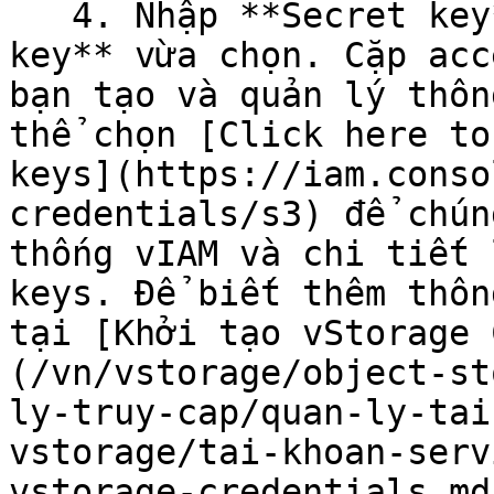
   4. Nhập **Secret key** tương ứng của **Access 
key** vừa chọn. Cặp acc
bạn tạo và quản lý thôn
thể chọn [Click here to
keys](https://iam.conso
credentials/s3) để chún
thống vIAM và chi tiết 
keys. Để biết thêm thôn
tại [Khởi tạo vStorage 
(/vn/vstorage/object-st
ly-truy-cap/quan-ly-tai
vstorage/tai-khoan-serv
vstorage-credentials.md)