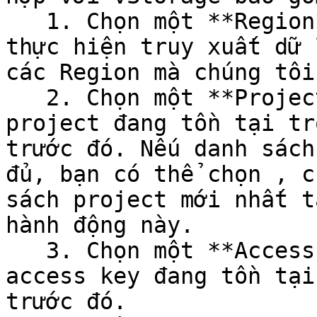
   1. Chọn một **Region** chứa project mà bạn muốn 
thực hiện truy xuất dữ 
các Region mà chúng tôi
   2. Chọn một **Project** trong danh sách các 
project đang tồn tại tr
trước đó. Nếu danh sách
đủ, bạn có thể chọn , c
sách project mới nhất t
hành động này.

   3. Chọn một **Access key** trong danh sách các 
access key đang tồn tại
trước đó.
