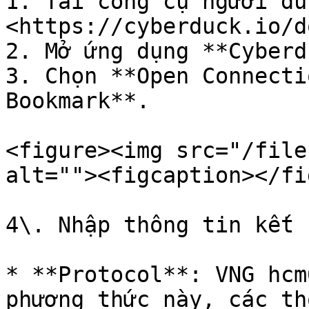
1. Tải công cụ người dù
<https://cyberduck.io/d
2. Mở ứng dụng **Cyberd
3. Chọn **Open Connecti
Bookmark**.

<figure><img src="/file
alt=""><figcaption></fi
4\. Nhập thông tin kết 
* **Protocol**: VNG hcm
phương thức này, các th