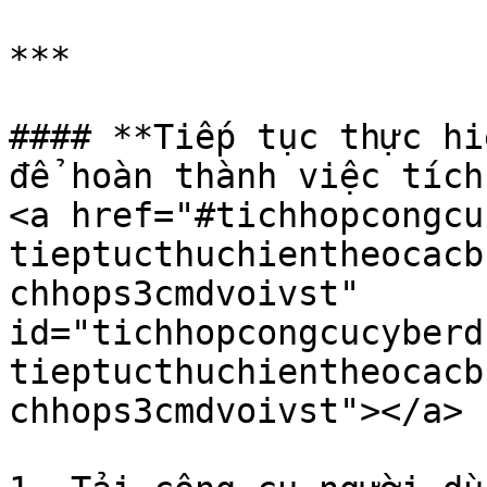
***

#### **Tiếp tục thực hi
để hoàn thành việc tích
<a href="#tichhopcongcu
tieptucthuchientheocacb
chhops3cmdvoivst" 
id="tichhopcongcucyberd
tieptucthuchientheocacb
chhops3cmdvoivst"></a>
