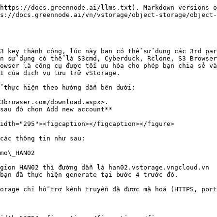
https://docs.greennode.ai/llms.txt). Markdown versions o
s://docs.greennode.ai/vn/vstorage/object-storage/object
3 key thành công, lúc này bạn có thể sử dụng các 3rd par
n sử dụng có thể là S3cmd, Cyberduck, Rclone, S3 Browser
owser là công cụ được tối ưu hóa cho phép bạn chia sẻ và
I của dịch vụ lưu trữ vStorage.

 thực hiện theo hướng dẫn bên dưới:

3browser.com/download.aspx>.

sau đó chọn Add new account**

idth="295"><figcaption></figcaption></figure>

các thông tin như sau:

mo\_HAN02

gion HAN02 thì đường dẫn là han02.vstorage.vngcloud.vn

bạn đã thực hiện generate tại bước 4 trước đó.

orage chỉ hỗ trợ kênh truyền đã được mã hoá (HTTPS, port