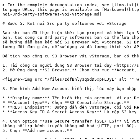
> For the complete documentation index, see [llms.txt](
to page URLs; this page is available as [Markdown](http
noi-3rd-party-softwares-voi-vstorage.md).

# Bước 5: Kết nối 3rd party softwares với vStorage

Sau khi bạn đã thực hiện khởi tạo project và khởi tạo S
bạn. Các công cụ 3rd party softwares bạn có thể lựa chọ
sẽ hướng dẫn bạn kết nối S3 Browser với vStorage. S3 Br
tương đối đơn giản, dễ sử dụng và đã tương thích với AP
Để tích hợp công cụ S3 Browser với vStorage, bạn có thể
1. Tải công cụ người dùng S3 Browser tại đây <https://s
2. Mở ứng dụng **S3 Browser.** Chọn thư mục **Account, 
<figure><img src="/files/zdfBnly3qSdD5xpFLJyL" alt="" w
3. Màn hình Add New Account hiển thị, lúc này bạn nhập 
* **Display name:** Tên hiển thị của account. Ví dụ: De
* **Account type**: Chọn **S3 Compatible Storage.**

* **REST Endpoint**: Đường dẫn đến vstorage, đối với Re
* **Access Key ID & Secret Access Key:** Là cặp S3 key 
4. Chọn option **Use Secure transfer (SSL/TLS)** vì vSt
không hỗ trợ kênh truyền không mã hoá (HTTP, port 80).

5. Chọn **Add new account.**
