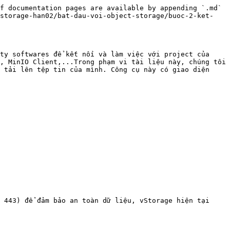
f documentation pages are available by appending `.md` 
-storage-han02/bat-dau-voi-object-storage/buoc-2-ket-
ty softwares để kết nối và làm việc với project của 
, MinIO Client,...Trong phạm vi tài liệu này, chúng tôi 
 tải lên tệp tin của mình. Công cụ này có giao diện 
 443) để đảm bảo an toàn dữ liệu, vStorage hiện tại 