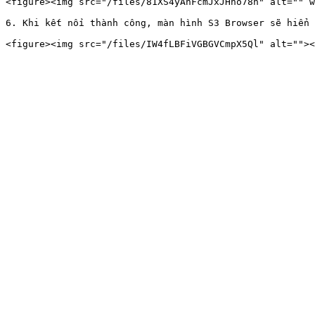
<figure><img src="/files/81XS4yAnFcmJxJHho78h" alt="" w
6. Khi kết nối thành công, màn hình S3 Browser sẽ hiển 