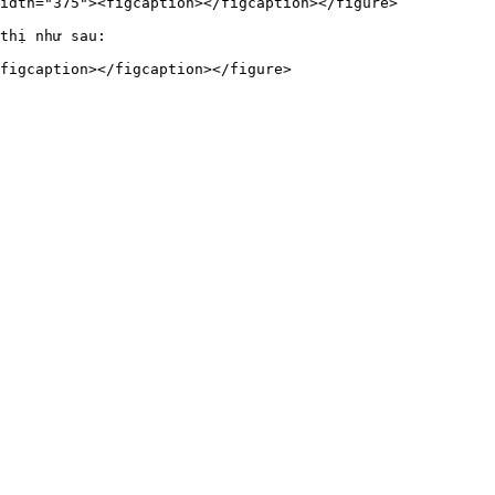
idth="375"><figcaption></figcaption></figure>

thị như sau:
