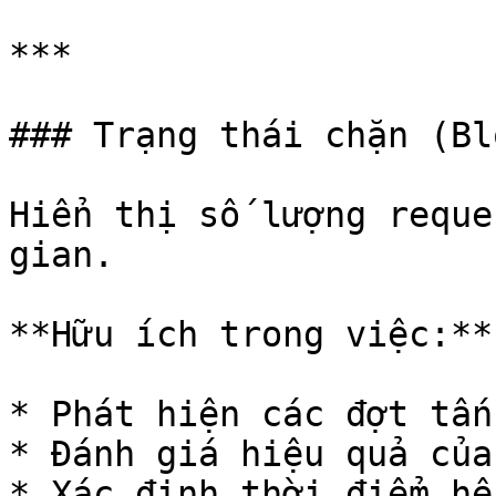
***

### Trạng thái chặn (Bl
Hiển thị số lượng reque
gian.

**Hữu ích trong việc:**

* Phát hiện các đợt tấn
* Đánh giá hiệu quả của
* Xác định thời điểm hệ