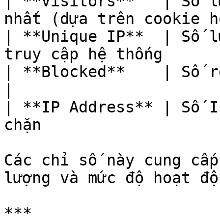
| **Visitors**   | Số l
nhất (dựa trên cookie h
| **Unique IP**  | Số l
truy cập hệ thống      
| **Blocked**    | Số request bị WAF chặn   
|

| **IP Address** | Số I
chặn                   
Các chỉ số này cung cấp
lượng và mức độ hoạt độ
***
