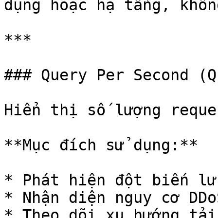
dụng hoặc hạ tầng, khôn
***

### Query Per Second (QP
Hiển thị số lượng reque
**Mục đích sử dụng:**

* Phát hiện đột biến lư
* Nhận diện nguy cơ DDo
* Theo dõi xu hướng tải