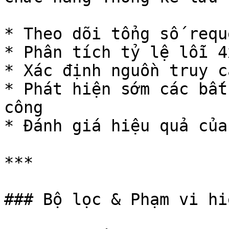
* Theo dõi tổng số requ
* Phân tích tỷ lệ lỗi 4
* Xác định nguồn truy c
* Phát hiện sớm các bất
công

* Đánh giá hiệu quả của
***

### Bộ lọc & Phạm vi hi