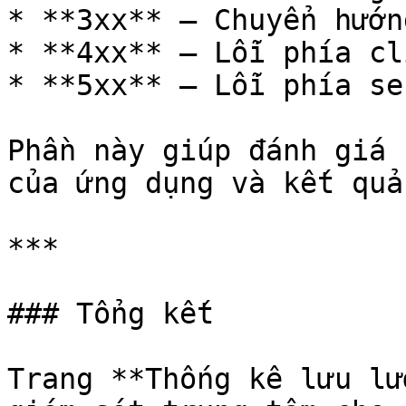
* **3xx** – Chuyển hướng
* **4xx** – Lỗi phía cli
* **5xx** – Lỗi phía ser
Phần này giúp đánh giá 
của ứng dụng và kết quả
***

### Tổng kết

Trang **Thống kê lưu lư