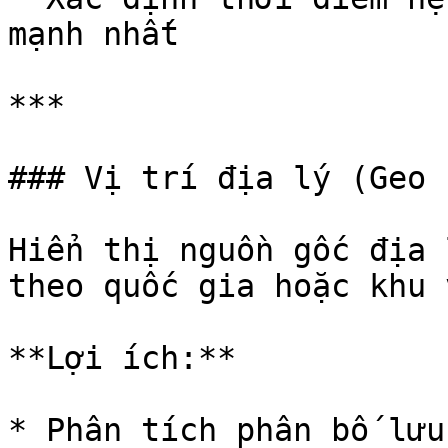
mạnh nhất

***

### Vị trí địa lý (Geo 
Hiển thị nguồn gốc địa 
theo quốc gia hoặc khu v
**Lợi ích:**

* Phân tích phân bố lưu