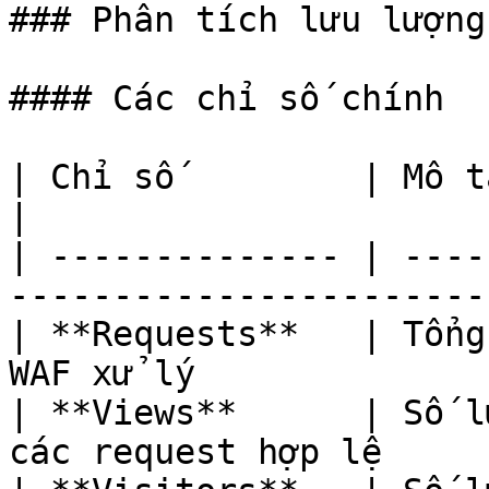
### Phân tích lưu lượng

#### Các chỉ số chính

| Chỉ số         | Mô tả                                                   
|

| -------------- | ----
-----------------------
| **Requests**   | Tổng
WAF xử lý              
| **Views**      | Số l
các request hợp lệ     