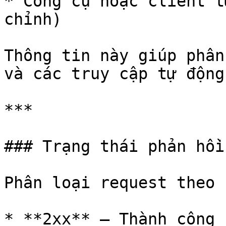
* Công cụ hoặc client t
chỉnh)

Thông tin này giúp phân
và các truy cập tự động
***

### Trạng thái phản hồi
Phân loại request theo 
* **2xx** – Thành công
