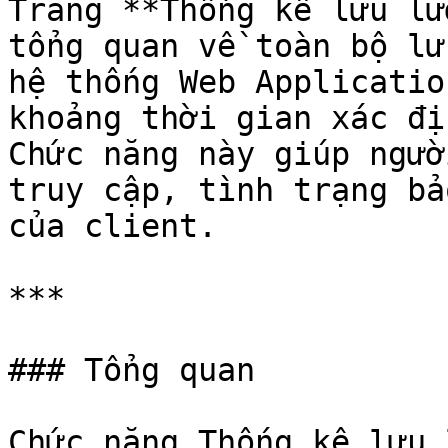
Trang **Thống kê lưu lư
tổng quan về toàn bộ lư
hệ thống Web Applicatio
khoảng thời gian xác địn
Chức năng này giúp ngườ
truy cập, tình trạng bả
của client.

***

### Tổng quan

Chức năng Thống kê lưu 