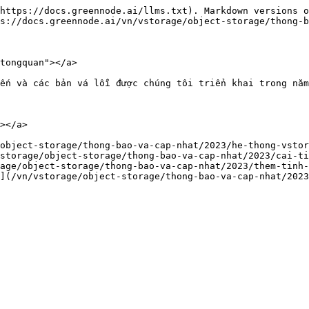
https://docs.greennode.ai/llms.txt). Markdown versions o
s://docs.greennode.ai/vn/vstorage/object-storage/thong-b
tongquan"></a>

ến và các bản vá lỗi được chúng tôi triển khai trong năm
></a>

object-storage/thong-bao-va-cap-nhat/2023/he-thong-vstor
storage/object-storage/thong-bao-va-cap-nhat/2023/cai-ti
age/object-storage/thong-bao-va-cap-nhat/2023/them-tinh-
](/vn/vstorage/object-storage/thong-bao-va-cap-nhat/2023