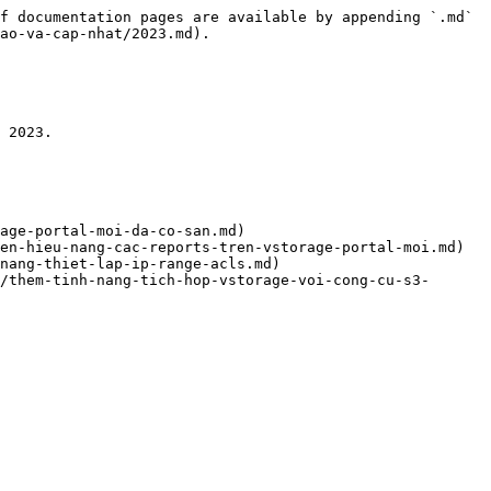
f documentation pages are available by appending `.md` 
ao-va-cap-nhat/2023.md).

 2023.

age-portal-moi-da-co-san.md)

en-hieu-nang-cac-reports-tren-vstorage-portal-moi.md)

nang-thiet-lap-ip-range-acls.md)

/them-tinh-nang-tich-hop-vstorage-voi-cong-cu-s3-