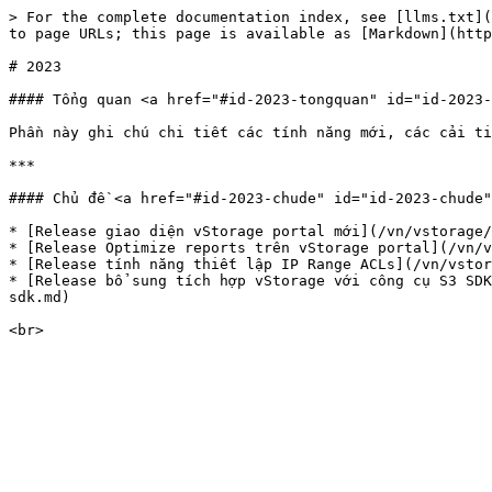
> For the complete documentation index, see [llms.txt](
to page URLs; this page is available as [Markdown](http
# 2023

#### Tổng quan <a href="#id-2023-tongquan" id="id-2023-
Phần này ghi chú chi tiết các tính năng mới, các cải ti
***

#### Chủ đề <a href="#id-2023-chude" id="id-2023-chude"
* [Release giao diện vStorage portal mới](/vn/vstorage/
* [Release Optimize reports trên vStorage portal](/vn/v
* [Release tính năng thiết lập IP Range ACLs](/vn/vstor
* [Release bổ sung tích hợp vStorage với công cụ S3 SDK
sdk.md)
