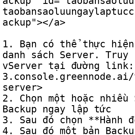
ackup" id="taobansaoluu
taobansaoluungaylaptucc
ackup"></a>

1. Bạn có thể thực hiện
danh sách Server. Truy 
vServer tại đường link:
3.console.greennode.ai/
server>

2. Chọn một hoặc nhiều 
Backup ngay lập tức

3. Sau đó chọn **Hành đ
4. Sau đó một bản Backu