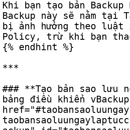
Khi bạn tạo bản Backup 
Backup này sẽ nằm tại T
bị ảnh hưởng theo luật 
Policy, trừ khi bạn tha
{% endhint %}

***

### **Tạo bản sao lưu n
bảng điều khiển vBackup
href="#taobansaoluungay
taobansaoluungaylaptucc