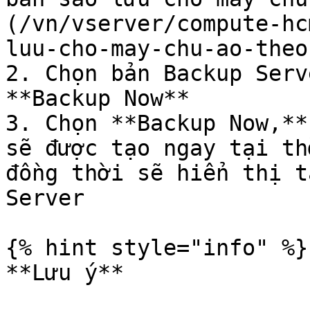
(/vn/vserver/compute-hc
luu-cho-may-chu-ao-theo
2. Chọn bản Backup Serv
**Backup Now**

3. Chọn **Backup Now,**
sẽ được tạo ngay tại th
đồng thời sẽ hiển thị t
Server

{% hint style="info" %}

**Lưu ý**
