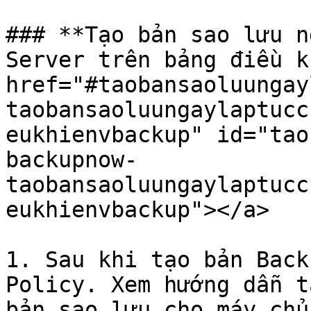
### **Tạo bản sao lưu n
Server trên bảng điều k
href="#taobansaoluungay
taobansaoluungaylaptucc
eukhienvbackup" id="tao
backupnow-
taobansaoluungaylaptucc
eukhienvbackup"></a>

1. Sau khi tạo bản Back
Policy. Xem hướng dẫn t
bản sao lưu cho máy chủ