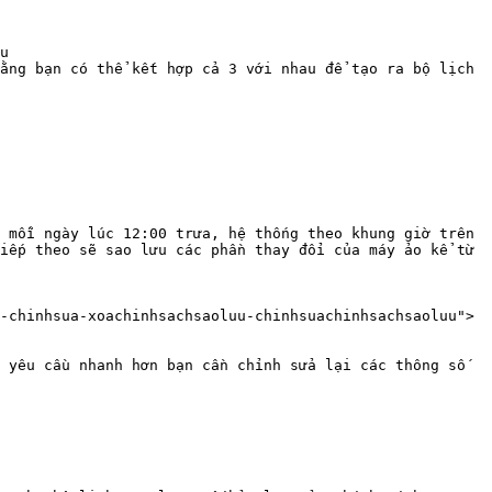
u

ằng bạn có thể kết hợp cả 3 với nhau để tạo ra bộ lịch 
 mỗi ngày lúc 12:00 trưa, hệ thống theo khung giờ trên 
iếp theo sẽ sao lưu các phần thay đổi của máy ảo kể từ 
-chinhsua-xoachinhsachsaoluu-chinhsuachinhsachsaoluu">
 yêu cầu nhanh hơn bạn cần chỉnh sửa lại các thông số 