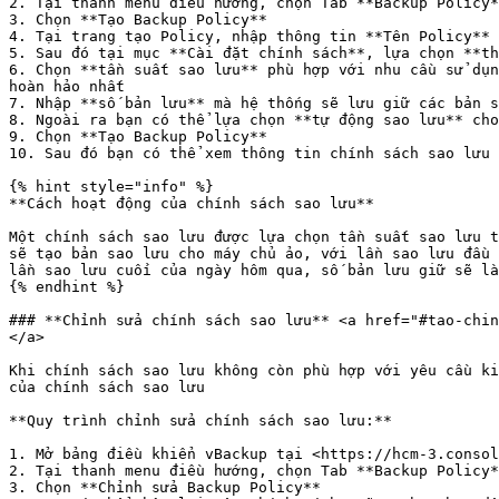
2. Tại thanh menu điều hướng, chọn Tab **Backup Policy*
3. Chọn **Tạo Backup Policy**

4. Tại trang tạo Policy, nhập thông tin **Tên Policy** 
5. Sau đó tại mục **Cài đặt chính sách**, lựa chọn **th
6. Chọn **tần suất sao lưu** phù hợp với nhu cầu sử dụn
hoàn hảo nhất

7. Nhập **số bản lưu** mà hệ thống sẽ lưu giữ các bản s
8. Ngoài ra bạn có thể lựa chọn **tự động sao lưu** cho
9. Chọn **Tạo Backup Policy**

10. Sau đó bạn có thể xem thông tin chính sách sao lưu 
{% hint style="info" %}

**Cách hoạt động của chính sách sao lưu**

Một chính sách sao lưu được lựa chọn tần suất sao lưu t
sẽ tạo bản sao lưu cho máy chủ ảo, với lần sao lưu đầu 
lần sao lưu cuối của ngày hôm qua, số bản lưu giữ sẽ là
{% endhint %}

### **Chỉnh sửa chính sách sao lưu** <a href="#tao-chin
</a>

Khi chính sách sao lưu không còn phù hợp với yêu cầu ki
của chính sách sao lưu

**Quy trình chỉnh sửa chính sách sao lưu:**

1. Mở bảng điều khiển vBackup tại <https://hcm-3.consol
2. Tại thanh menu điều hướng, chọn Tab **Backup Policy*
3. Chọn **Chỉnh sửa Backup Policy**
