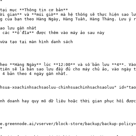
*

tại mục **Thông tin cơ bản**

ời gian** và **múi giờ** mà hệ thống sẽ thực hiện sao lư
g của bạn theo Hàng Ngày, Hàng Tuần, Hàng Tháng. Lưu ý r
ao lưu gần nhất

 các **ổ đĩa** được thêm vào máy ảo sau này

vừa tạo tại màn hình danh sách

heo **Hàng Ngày** lúc **12:00** và số bản lưu **4**. Vào
tiên sẽ là bản sao lưu đầy đủ cho máy chủ ảo, vào ngày t
 4 bản theo 4 ngày gần nhất.

hsua-xoachinhsachsaoluu-chinhsuachinhsachsaoluu" id="tao
nh doanh hay quy mô dữ liệu hoặc thời gian phục hồi được
e.greennode.ai/vserver/block-store/backup/backup-policy>

*
