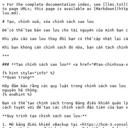
> For the complete documentation index, see [llms.txt](
to page URLs; this page is available as [Markdown](http
luu.md).

# Tạo, chỉnh sửa, xóa chính sách sao lưu

Để có thể tạo bản sao lưu cho tài nguyên của mình bạn c
Khi yêu cầu sao lưu thay đổi bạn có thể cập nhật lại cá
Khi bạn không cần chính sách đó nữa, bạn cần tách chính
***

### **Tạo chính sách sao lưu** <a href="#tao-chinhsua-x
{% hint style="info" %}

**Quan trọng**

Hãy đảm bảo rằng các quy luật trong chính sách sao lưu 
nguyên hệ thống.

{% endhint %}

Bạn có thể tạo chính sách trong Bảng điều khiển quản lý
cách tuyệt vời để tạo các chính sách đầu tiên của bạn v
**Quy trình tạo chính sách sao lưu:**

1. Mở bảng điều khiển vBackup tại <https://hcm-3.consol