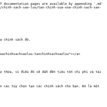
f documentation pages are available by appending `.md` 
/chinh-sach-sao-luu/tao-chinh-sua-xoa-chinh-sach-sao-
a chính sách đó.

oachinhsachsaoluu-taochinhsachsaoluu"></a>

ư thừa, vì điều đó sẽ dẫn đến tiêu tốn chi phí và tài 
n các tùy chọn tạo các chính sách cho bạn. Đó là một 