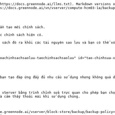
https://docs.greennode.ai/llms.txt). Markdown versions o
s://docs.greennode.ai/vn/vserver/compute-hcm03-1a/backup
ần tạo mới chính sách.

c chính sách hiện có.

 sách đó ra khỏi các tài nguyên sao lưu và bạn có thể xó
oachinhsachsaoluu-taochinhsachsaoluu" id="tao-chinhsua-x
bạn tạo đáp ứng đầy đủ nhu cầu sử dụng nhưng không quá d
 vServer bằng trình chỉnh sửa trực quan cho phép bạn chọ
à cảm thấy thoải mái khi sử dụng chúng.

e.greennode.ai/vserver/block-store/backup/backup-policy>
