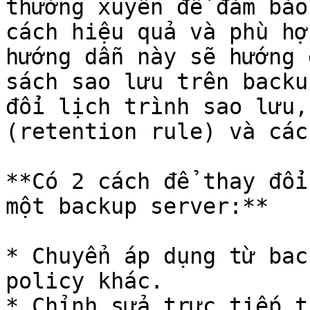
thường xuyên để đảm bảo
cách hiệu quả và phù hợ
hướng dẫn này sẽ hướng 
sách sao lưu trên backu
đổi lịch trình sao lưu,
(retention rule) và các
**Có 2 cách để thay đổi
một backup server:**

* Chuyển áp dụng từ bac
policy khác.

* Chỉnh sửa trực tiếp t