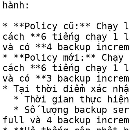
hành:

* **Policy cũ:** Chạy l
cách **6 tiếng chạy 1 l
và có **4 backup increm
* **Policy mới:** Chạy 
cách **6 tiếng chạy 1 l
và có **3 backup increm
* Tại thời điểm xác nhậ
  * Thời gian thực hiện: 15h

  * Số lượng backup server point: 2 bản backup 
full và 4 backup increm