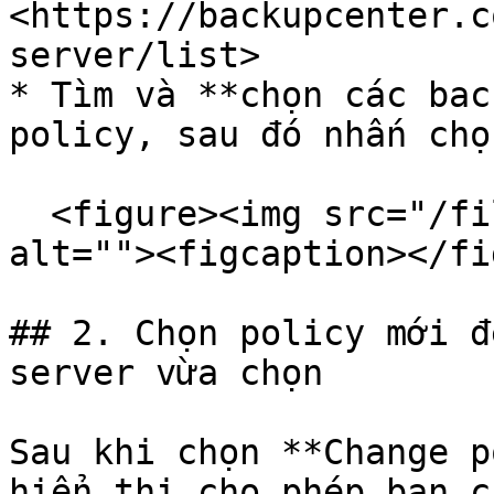
<https://backupcenter.c
server/list>

* Tìm và **chọn các bac
policy, sau đó nhấn chọ
  <figure><img src="/files/BrI1tagDNppQ4WLlcxWs" 
alt=""><figcaption></fi
## 2. Chọn policy mới đ
server vừa chọn

Sau khi chọn **Change p
hiển thị cho phép bạn c