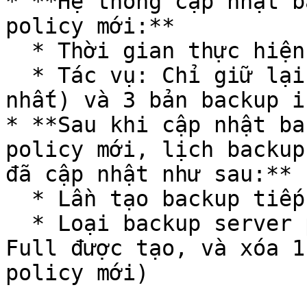
* **Hệ thống cập nhật b
policy mới:**

  * Thời gian thực hiện: 15h01

  * Tác vụ: Chỉ giữ lại 1 bản backup full (gần 
nhất) và 3 bản backup i
* **Sau khi cập nhật ba
policy mới, lịch backup
đã cập nhật như sau:**

  * Lần tạo backup tiếp theo: 18h00

  * Loại backup server point được tạo: 1 Backup 
Full được tạo, và xóa 1