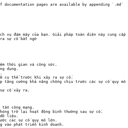
f documentation pages are available by appending `.md` 
ch vụ đám mây của bạn. Giải pháp toàn diện này cung cấp 
ra sự cố bất ngờ

ệm thời gian và công sức.

ng dụng.

.

m cụ thể trước khi xảy ra sự cố.

p tăng cường khả năng chống chịu trước các sự cố quy mô 
sự cố xảy ra.

 tấn công mạng.

hóng trở lại hoạt động bình thường sau sự cố.

dữ liệu.

ước các sự cố quy mô lớn.

g vào phát triển kinh doanh.
