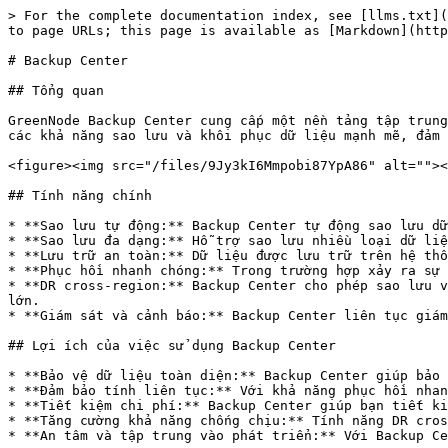
> For the complete documentation index, see [llms.txt](
to page URLs; this page is available as [Markdown](http
# Backup Center

## Tổng quan

GreenNode Backup Center cung cấp một nền tảng tập trung
các khả năng sao lưu và khôi phục dữ liệu mạnh mẽ, đảm 
<figure><img src="/files/9Jy3kI6Mmpobi87YpA86" alt=""><
## Tính năng chính

* **Sao lưu tự động:** Backup Center tự động sao lưu dữ
* **Sao lưu đa dạng:** Hỗ trợ sao lưu nhiều loại dữ liệ
* **Lưu trữ an toàn:** Dữ liệu được lưu trữ trên hệ thố
* **Phục hồi nhanh chóng:** Trong trường hợp xảy ra sự 
* **DR cross-region:** Backup Center cho phép sao lưu v
lớn.

* **Giám sát và cảnh báo:** Backup Center liên tục giám
## Lợi ích của việc sử dụng Backup Center

* **Bảo vệ dữ liệu toàn diện:** Backup Center giúp bảo 
* **Đảm bảo tính liên tục:** Với khả năng phục hồi nhan
* **Tiết kiệm chi phí:** Backup Center giúp bạn tiết ki
* **Tăng cường khả năng chống chịu:** Tính năng DR cros
* **An tâm và tập trung vào phát triển:** Với Backup Ce