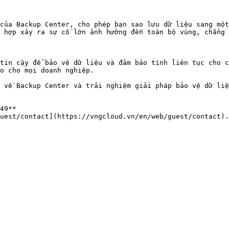
của Backup Center, cho phép bạn sao lưu dữ liệu sang một
 hợp xảy ra sự cố lớn ảnh hưởng đến toàn bộ vùng, chẳng 
tin cậy để bảo vệ dữ liệu và đảm bảo tính liên tục cho c
o cho mọi doanh nghiệp.

 về Backup Center và trải nghiệm giải pháp bảo vệ dữ liệ
49**
