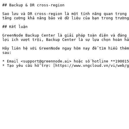
## Backup & DR cross-region

Sao lưu và DR cross-region là một tính năng quan trọng 
tăng cường khả năng bảo vệ dữ liệu của bạn trong trường
## Kết luận

GreenNode Backup Center là giải pháp toàn diện và đáng 
lợi ích vượt trội, Backup Center là sự lựa chọn hoàn hả
Hãy liên hệ với GreenNode ngay hôm nay để tìm hiểu thêm
sau:

* Email <support@greennode.ai> hoặc số hotline **190015