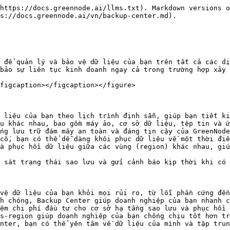
https://docs.greennode.ai/llms.txt). Markdown versions o
s://docs.greennode.ai/vn/backup-center.md).

 để quản lý và bảo vệ dữ liệu của bạn trên tất cả các dị
bảo sự liên tục kinh doanh ngay cả trong trường hợp xảy 
figcaption></figcaption></figure>

 liệu của bạn theo lịch trình định sẵn, giúp bạn tiết ki
u khác nhau, bao gồm máy ảo, cơ sở dữ liệu, tệp tin và ứ
ng lưu trữ đám mây an toàn và đáng tin cậy của GreenNode
cố, bạn có thể dễ dàng khôi phục dữ liệu về một thời điể
à phục hồi dữ liệu giữa các vùng (region) khác nhau, giú
 sát trạng thái sao lưu và gửi cảnh báo kịp thời khi có 
vệ dữ liệu của bạn khỏi mọi rủi ro, từ lỗi phần cứng đến
h chóng, Backup Center giúp doanh nghiệp của bạn nhanh c
ệm chi phí đầu tư cho cơ sở hạ tầng sao lưu và phục hồi 
s-region giúp doanh nghiệp của bạn chống chịu tốt hơn tr
nter, bạn có thể yên tâm về dữ liệu của mình và tập trun